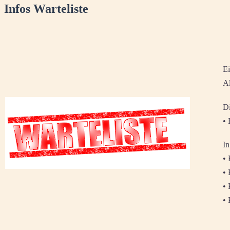
Infos Warteliste
Ei
Al
Di
• 
In
• 
• 
• 
• 