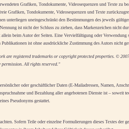
 verwendeten Grafiken, Tondokumente, Videosequenzen und Texte zu beac
reie Grafiken, Tondokumente, Videosequenzen und Texte zurückzugreif
hen unterliegen uneingeschränkt den Bestimmungen des jeweils gültig
Nennung ist nicht der Schluss zu ziehen, dass Markenzeichen nicht dur
ibt allein beim Autor der Seiten. Eine Vervielfältigung oder Verwendun
Publikationen ist ohne ausdrückliche Zustimmung des Autors nicht gest
 are registered trademarks or copyright protected properties. © 200
permission. All rights reserved."
rsönlicher oder geschäftlicher Daten (E-Mailadressen, Namen, Anschrift
Inanspruchnahme und Bezahlung aller angebotenen Dienste ist – soweit 
eines Pseudonyms gestattet.
trachten. Sofern Teile oder einzelne Formulierungen dieses Textes der g