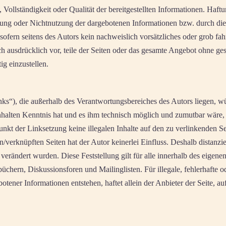
, Vollständigkeit oder Qualität der bereitgestellten Informationen. Haf
utzung oder Nichtnutzung der dargebotenen Informationen bzw. durch die
ofern seitens des Autors kein nachweislich vorsätzliches oder grob fahr
ich ausdrücklich vor, teile der Seiten oder das gesamte Angebot ohne 
ig einzustellen.
inks“), die außerhalb des Verantwortungsbereiches des Autors liegen, 
 Inhalten Kenntnis hat und es ihm technisch möglich und zumutbar wäre,
unkt der Linksetzung keine illegalen Inhalte auf den zu verlinkenden S
n/verknüpften Seiten hat der Autor keinerlei Einfluss. Deshalb distanzie
 verändert wurden. Diese Feststellung gilt für alle innerhalb des eigen
chern, Diskussionsforen und Mailinglisten. Für illegale, fehlerhafte o
tener Informationen entstehen, haftet allein der Anbieter der Seite, a