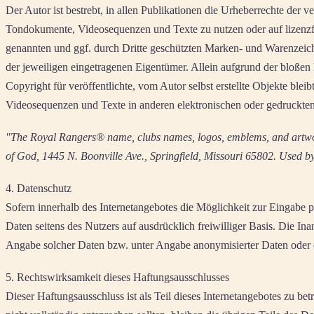
Der Autor ist bestrebt, in allen Publikationen die Urheberrechte der
Tondokumente, Videosequenzen und Texte zu nutzen oder auf lizenzf
genannten und ggf. durch Dritte geschützten Marken- und Warenzeic
der jeweiligen eingetragenen Eigentümer. Allein aufgrund der bloßen 
Copyright für veröffentlichte, vom Autor selbst erstellte Objekte ble
Videosequenzen und Texte in anderen elektronischen oder gedruckten 
"The Royal Rangers® name, clubs names, logos, emblems, and artwork
of God, 1445 N. Boonville Ave., Springfield, Missouri 65802. Used by 
4. Datenschutz
Sofern innerhalb des Internetangebotes die Möglichkeit zur Eingabe pe
Daten seitens des Nutzers auf ausdrücklich freiwilliger Basis. Die 
Angabe solcher Daten bzw. unter Angabe anonymisierter Daten oder 
5. Rechtswirksamkeit dieses Haftungsausschlusses
Dieser Haftungsausschluss ist als Teil dieses Internetangebotes zu be