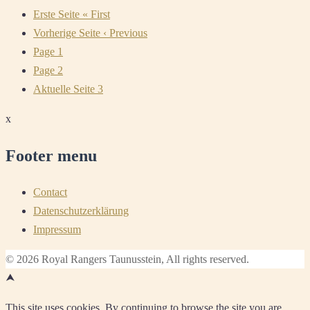
Erste Seite
« First
Vorherige Seite
‹ Previous
Page
1
Page
2
Aktuelle Seite
3
x
Footer menu
Contact
Datenschutzerklärung
Impressum
© 2026 Royal Rangers Taunusstein, All rights reserved.
⮝
This site uses cookies. By continuing to browse the site you are