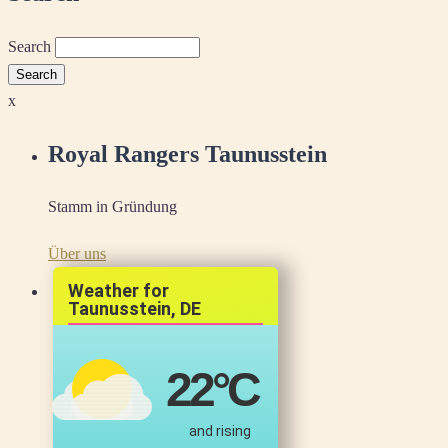
Search
x
Royal Rangers Taunusstein
Stamm in Gründung
Über uns
Taunusstein, DE
22
°C
and rising